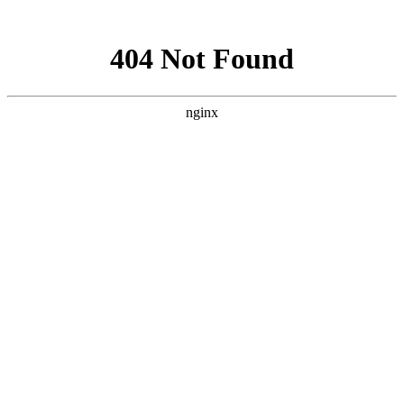
网站地图
网站地图
天津远洋船舶供应有限公司
TIANJIN OCEAN-GOING SHIPPING SUPPLY CO, LTD.
首页
关于我们
分享网站
新闻资讯
微信
产品中心
新浪微博
QQ分享
秦皇岛分公司
QQ空间
豆瓣网
质量体系
百度贴吧
供应商加盟
联系我们