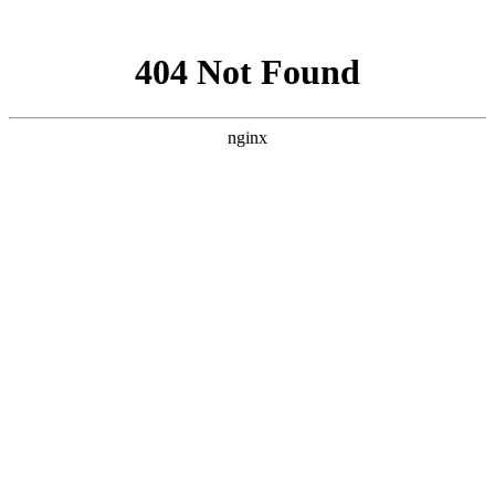
网站地图
网站地图
天津远洋船舶供应有限公司
TIANJIN OCEAN-GOING SHIPPING SUPPLY CO, LTD.
分享网站
首页
关于我们
微信
新闻资讯
新浪微博
产品中心
QQ分享
秦皇岛分公司
QQ空间
质量体系
豆瓣网
供应商加盟
百度贴吧
联系我们