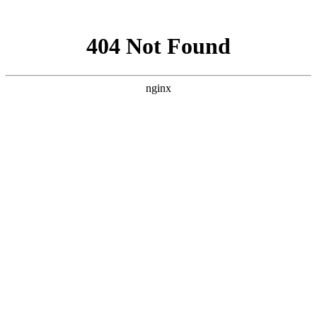
网站地图
网站地图
天津远洋船舶供应有限公司
TIANJIN OCEAN-GOING SHIPPING SUPPLY CO, LTD.
分享网站
首页
关于我们
微信
新闻资讯
新浪微博
产品中心
QQ分享
秦皇岛分公司
QQ空间
质量体系
豆瓣网
供应商加盟
百度贴吧
联系我们