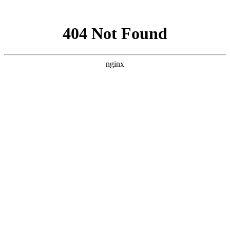
网站地图
网站地图
天津远洋船舶供应有限公司
TIANJIN OCEAN-GOING SHIPPING SUPPLY CO, LTD.
分享网站
首页
关于我们
微信
新闻资讯
新浪微博
产品中心
QQ分享
秦皇岛分公司
QQ空间
质量体系
豆瓣网
供应商加盟
百度贴吧
联系我们