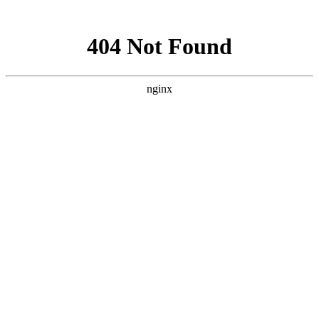
网站地图
网站地图
天津远洋船舶供应有限公司
TIANJIN OCEAN-GOING SHIPPING SUPPLY CO, LTD.
首页
关于我们
分享网站
新闻资讯
产品中心
秦皇岛分公司
微信
质量体系
新浪微博
供应商加盟
QQ分享
联系我们
QQ空间
豆瓣网
百度贴吧